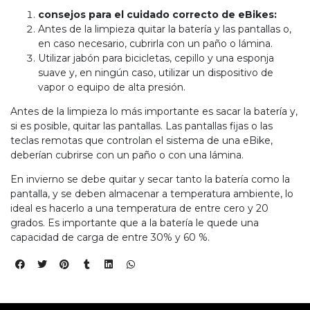
consejos para el cuidado correcto de eBikes:
Antes de la limpieza quitar la batería y las pantallas o,
EGA
en caso necesario, cubrirla con un paño o lámina.
Utilizar jabón para bicicletas, cepillo y una esponja
Y
suave y, en ningún caso, utilizar un dispositivo de
vapor o equipo de alta presión.
NA!
Antes de la limpieza lo más importante es sacar la batería y,
u correo y
si es posible, quitar las pantallas. Las pantallas fijas o las
ipa por
teclas remotas que controlan el sistema de una eBike,
s premios
deberían cubrirse con un paño o con una lámina.
En invierno se debe quitar y secar tanto la batería como la
JUGAR
pantalla, y se deben almacenar a temperatura ambiente, lo
ideal es hacerlo a una temperatura de entre cero y 20
pra
grados. Es importante que a la batería le quede una
ima
erida
capacidad de carga de entre 30% y 60 %.
alidar
pón: $
000.
uento
imo
ble por