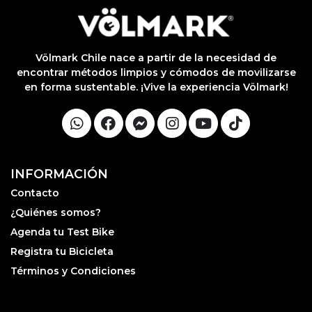
pón: $
0. No
lable
otras
iones.
Völmark Chile nace a partir de la necesidad de
encontrar métodos limpios y cómodos de movilizarse
en forma sustentable. ¡Vive la experiencia Völmark!
INFORMACIÓN
Contacto
¿Quiénes somos?
Agenda tu Test Bike
Registra tu Bicicleta
Términos y Condiciones