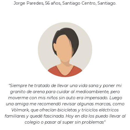
NA!
Jorge Paredes, 56 años, Santiago Centro, Santiago.
u correo y
ipa por
s premios
JUGAR
pra
ima
erida
alidar
pón: $
000.
uento
imo
ble por
"Siempre he tratado de llevar una vida sana y poner mi
pón: $
granito de arena para cuidar al medioambiente, pero
0. No
moverme con mis niños sin auto era impensado. Luego
lable
otras
una amiga me recomendó revisar algunas marcas, como
iones.
Völmark, que ofrecían bicicletas y triciclos eléctricos
familiares y quedé fascinada. Hoy en día los puedo llevar al
colegio o pasar al super sin problemas"