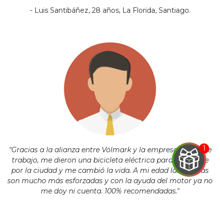
- Luis Santibáñez, 28 años, La Florida, Santiago.
"Gracias a la alianza entre Völmark y la empresa en donde
trabajo, me dieron una bicicleta eléctrica para moverme
por la ciudad y me cambió la vida. A mi edad las subidas
EGA
son mucho más esforzadas y con la ayuda del motor ya no
me doy ni cuenta. 100% recomendadas."
Y