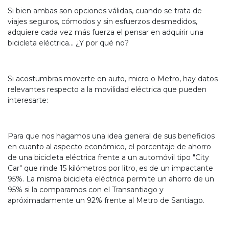
Si bien ambas son opciones válidas, cuando se trata de
viajes seguros, cómodos y sin esfuerzos desmedidos,
adquiere cada vez más fuerza el pensar en adquirir una
bicicleta eléctrica... ¿Y por qué no?
Si acostumbras moverte en auto, micro o Metro, hay datos
relevantes respecto a la movilidad eléctrica que pueden
interesarte:
EGA
Y
Para que nos hagamos una idea general de sus beneficios
en cuanto al aspecto económico, el porcentaje de ahorro
NA!
de una bicicleta eléctrica frente a un automóvil tipo "City
Car" que rinde 15 kilómetros por litro, es de un impactante
u correo y
95%. La misma bicicleta eléctrica permite un ahorro de un
ipa por
95% si la comparamos con el Transantiago y
s premios
apróximadamente un 92% frente al Metro de Santiago.
JUGAR