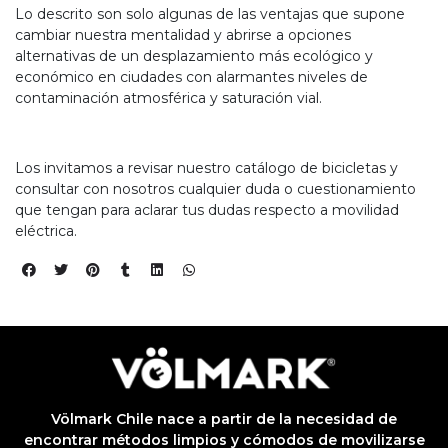
Lo descrito son solo algunas de las ventajas que supone
pra
ima
cambiar nuestra mentalidad y abrirse a opciones
erida
alternativas de un desplazamiento más ecológico y
alidar
económico en ciudades con alarmantes niveles de
pón: $
000.
contaminación atmosférica y saturación vial.
uento
imo
ble por
pón: $
Los invitamos a revisar nuestro catálogo de bicicletas y
0. No
consultar con nosotros cualquier duda o cuestionamiento
lable
otras
que tengan para aclarar tus dudas respecto a movilidad
iones.
eléctrica.
Völmark Chile nace a partir de la necesidad de
encontrar métodos limpios y cómodos de movilizarse