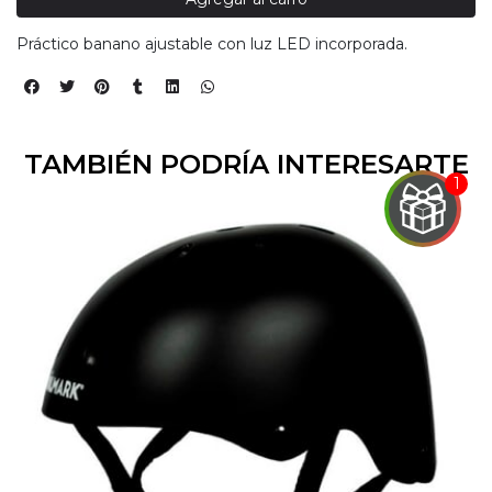
Práctico banano ajustable con luz LED incorporada.
TAMBIÉN PODRÍA INTERESARTE
EGA
Y
NA!
u correo y
ipa por
s premios
JUGAR
pra