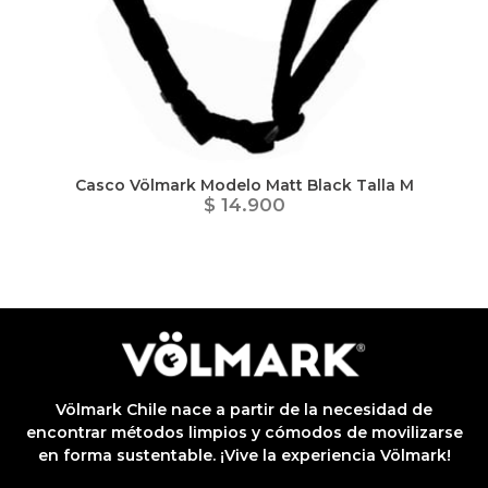
ima
erida
alidar
pón: $
000.
uento
imo
ble por
pón: $
0. No
Casco Völmark Modelo Matt Black Talla M
lable
$ 14.900
otras
iones.
Völmark Chile nace a partir de la necesidad de
encontrar métodos limpios y cómodos de movilizarse
en forma sustentable. ¡Vive la experiencia Völmark!