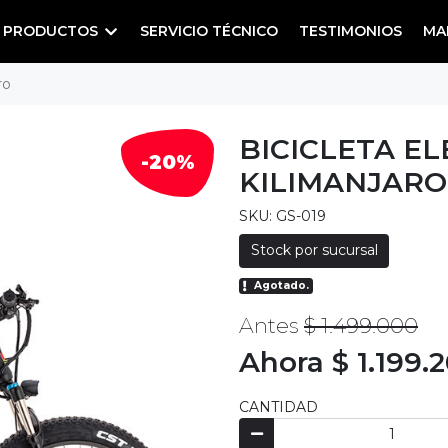
PRODUCTOS
SERVICIO TÉCNICO
TESTIMONIOS
MA
ro
BICICLETA E
-20%
KILIMANJARO
SKU: GS-019
Stock por sucursal
Agotado.
Antes
$ 1.499.000
Ahora $ 1.199.
CANTIDAD