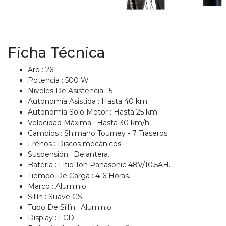
EGA
Ficha Técnica
Y
Aro : 26"
Potencia : 500 W
NA!
Niveles De Asistencia : 5
Autonomía Asistida : Hasta 40 km.
Autonomía Solo Motor : Hasta 25 km.
u correo y
Velocidad Máxima : Hasta 30 km/h.
Cambios : Shimano Tourney - 7 Traseros.
ipa por
Frenos : Discos mecánicos.
s premios
Suspensión : Delantera.
Batería : Litio-Ion Panasonic 48V/10.5AH.
JUGAR
Tiempo De Carga : 4-6 Horas.
Marco : Aluminio.
pra
Sillín : Suave GS.
ima
Tubo De Sillín : Aluminio.
erida
alidar
Display : LCD.
pón: $