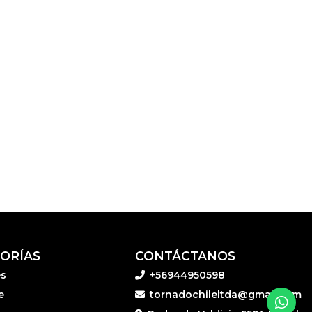
ORÍAS
CONTÁCTANOS
es
+56944950598
e
tornadochileltda@gmail.com