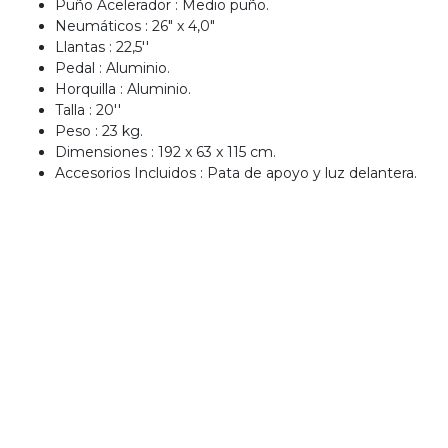
Puño Acelerador : Medio puño.
000.
Neumáticos : 26" x 4,0"
uento
imo
Llantas : 22,5''
ble por
Pedal : Aluminio.
pón: $
Horquilla : Aluminio.
0. No
Talla : 20''
lable
otras
Peso : 23 kg.
iones.
Dimensiones : 192 x 63 x 115 cm.
Accesorios Incluidos : Pata de apoyo y luz delantera.