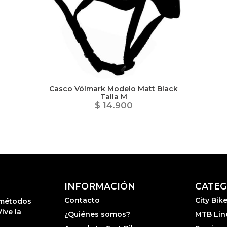
Casco Völmark Modelo Matt Black
Talla M
$ 14.900
INFORMACIÓN
CATEG
Contacto
City Bik
r métodos
ive la
¿Quiénes somos?
MTB Lin