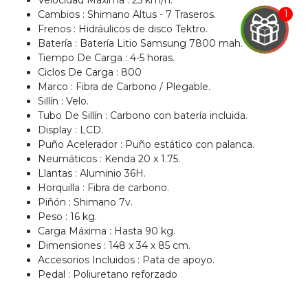
Velocidad Máxima : 25 km/h.
Cambios : Shimano Altus - 7 Traseros.
Frenos : Hidráulicos de disco Tektro.
Batería : Batería Litio Samsung 7800 mah.
Tiempo De Carga : 4-5 horas.
Ciclos De Carga : 800
EGA
Marco : Fibra de Carbono / Plegable.
Sillín : Velo.
Y
Tubo De Sillín : Carbono con batería incluida.
Display : LCD.
NA!
Puño Acelerador : Puño estático con palanca.
Neumáticos : Kenda 20 x 1.75.
u correo y
Llantas : Aluminio 36H.
ipa por
Horquilla : Fibra de carbono.
s premios
Piñón : Shimano 7v.
Peso : 16 kg.
JUGAR
Carga Máxima : Hasta 90 kg.
Dimensiones : 148 x 34 x 85 cm.
pra
Accesorios Incluidos : Pata de apoyo.
ima
Pedal : Poliuretano reforzado
erida
alidar
pón: $