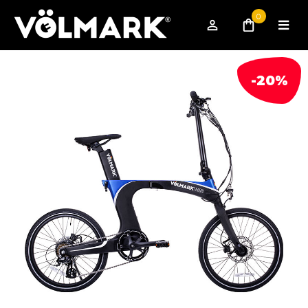
0
-20%