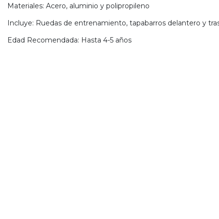
Materiales: Acero, aluminio y polipropileno
s premios
Incluye: Ruedas de entrenamiento, tapabarros delantero y tra
JUGAR
Edad Recomendada: Hasta 4-5 años
pra
ima
erida
alidar
pón: $
000.
uento
imo
ble por
pón: $
0. No
lable
otras
iones.