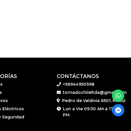
ORÍAS
CONTÁCTANOS
es
+56944950598
e
tornadochileltda@gmail.com
vos
Pedro de Valdivia 6501, Macul
 Eléctricos
Lun a Vie 09:30 AM a 17:30
PM
y Seguridad