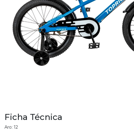
EGA
Y
NA!
Ficha Técnica
u correo y
Aro: 12
ipa por