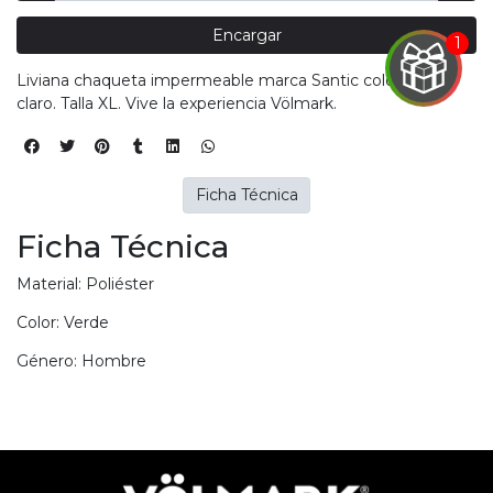
Encargar
EGA
Y
Liviana chaqueta impermeable marca Santic color verde
claro. Talla XL. Vive la experiencia Völmark.
NA!
u correo y
ipa por
Ficha Técnica
s premios
Ficha Técnica
JUGAR
Material: Poliéster
pra
Color: Verde
ima
erida
Género: Hombre
alidar
pón: $
000.
uento
imo
ble por
pón: $
0. No