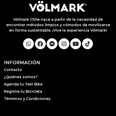
0. No
lable
otras
iones.
Völmark Chile nace a partir de la necesidad de
encontrar métodos limpios y cómodos de movilizarse
en forma sustentable. ¡Vive la experiencia Völmark!
INFORMACIÓN
Contacto
¿Quiénes somos?
Agenda tu Test Bike
Registra tu Bicicleta
Términos y Condiciones