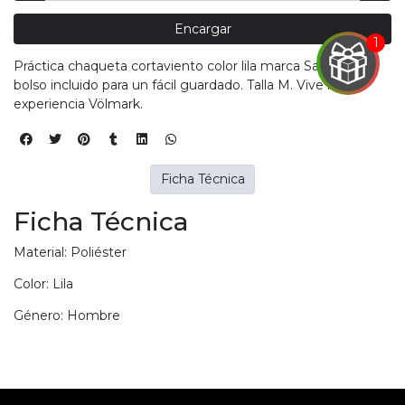
Encargar
EGA
Práctica chaqueta cortaviento color lila marca Santic con
Y
bolso incluido para un fácil guardado. Talla M. Vive la
experiencia Völmark.
NA!
u correo y
ipa por
Ficha Técnica
s premios
Ficha Técnica
JUGAR
Material: Poliéster
pra
ima
Color: Lila
erida
alidar
Género: Hombre
pón: $
000.
uento
imo
ble por
pón: $