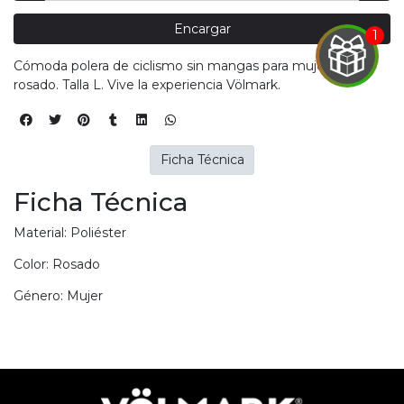
Encargar
EGA
Y
Cómoda polera de ciclismo sin mangas para mujer color
rosado. Talla L. Vive la experiencia Völmark.
NA!
u correo y
ipa por
Ficha Técnica
s premios
Ficha Técnica
JUGAR
Material: Poliéster
pra
Color: Rosado
ima
erida
Género: Mujer
alidar
pón: $
000.
uento
imo
ble por
pón: $
0. No