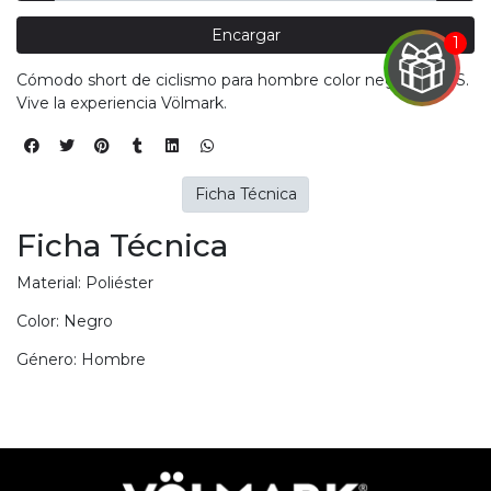
Encargar
EGA
Y
Cómodo short de ciclismo para hombre color negro. Talla S.
Vive la experiencia Völmark.
NA!
u correo y
ipa por
Ficha Técnica
s premios
Ficha Técnica
JUGAR
Material: Poliéster
pra
Color: Negro
ima
erida
Género: Hombre
alidar
pón: $
000.
uento
imo
ble por
pón: $
0. No