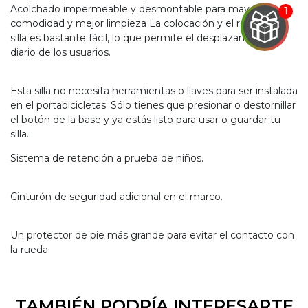
Acolchado impermeable y desmontable para mayor
comodidad y mejor limpieza La colocación y el retiro de la
silla es bastante fácil, lo que permite el desplazamiento
diario de los usuarios.
EGA
Esta silla no necesita herramientas o llaves para ser instalada
en el portabicicletas. Sólo tienes que presionar o destornillar
Y
el botón de la base y ya estás listo para usar o guardar tu
NA!
silla.
Sistema de retención a prueba de niños.
u correo y
ipa por
s premios
Cinturón de seguridad adicional en el marco.
JUGAR
Un protector de pie más grande para evitar el contacto con
la rueda.
pra
ima
erida
alidar
pón: $
TAMBIÉN PODRÍA INTERESARTE
000.