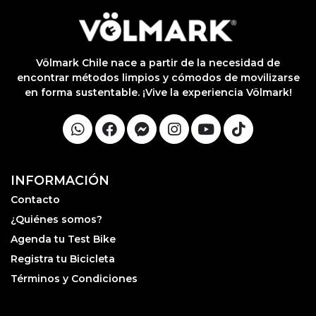
0. No
lable
otras
iones.
Völmark Chile nace a partir de la necesidad de
encontrar métodos limpios y cómodos de movilizarse
en forma sustentable. ¡Vive la experiencia Völmark!
INFORMACIÓN
Contacto
¿Quiénes somos?
Agenda tu Test Bike
Registra tu Bicicleta
Términos y Condiciones