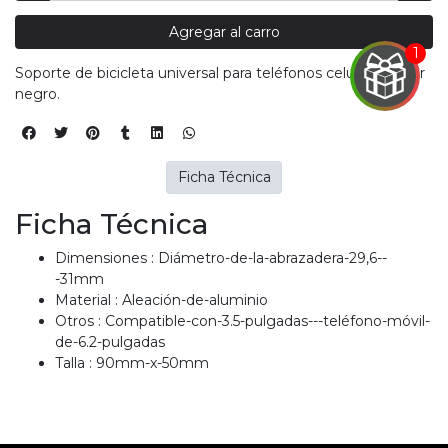
Agregar al carro
EGA
Soporte de bicicleta universal para teléfonos celulares color
Y
negro.
NA!
u correo y
Ficha Técnica
ipa por
s premios
Ficha Técnica
Dimensiones : Diámetro-de-la-abrazadera-29,6--
JUGAR
-31mm
Material : Aleación-de-aluminio
pra
ima
Otros : Compatible-con-3.5-pulgadas---teléfono-móvil-
erida
de-6.2-pulgadas
alidar
Talla : 90mm-x-50mm
pón: $
000.
uento
imo
ble por
pón: $