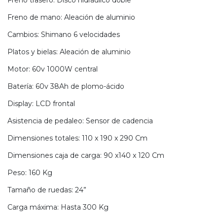
Freno trasero: Disco hidráulico doble
u correo y
Freno de mano: Aleación de aluminio
ipa por
s premios
Cambios: Shimano 6 velocidades
Platos y bielas: Aleación de aluminio
JUGAR
Motor: 60v 1000W central
pra
ima
Batería: 60v 38Ah de plomo-ácido
erida
alidar
Display: LCD frontal
pón: $
000.
Asistencia de pedaleo: Sensor de cadencia
uento
imo
Dimensiones totales: 110 x 190 x 290 Cm
ble por
pón: $
Dimensiones caja de carga: 90 x140 x 120 Cm
0. No
lable
otras
Peso: 160 Kg
iones.
Tamaño de ruedas: 24”
Carga máxima: Hasta 300 Kg