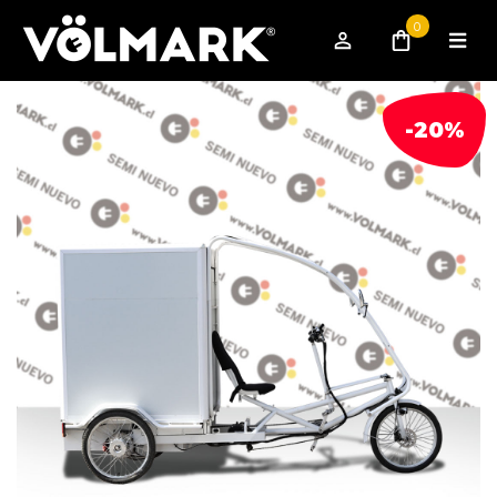
0
-20%